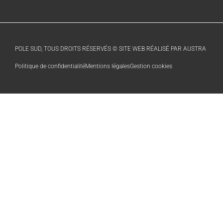
POLE SUD, TOUS DROITS RÉSERVÉS © SITE WEB RÉALISÉ PAR AUSTRA
Politique de confidentialité
Mentions légales
Gestion cookies