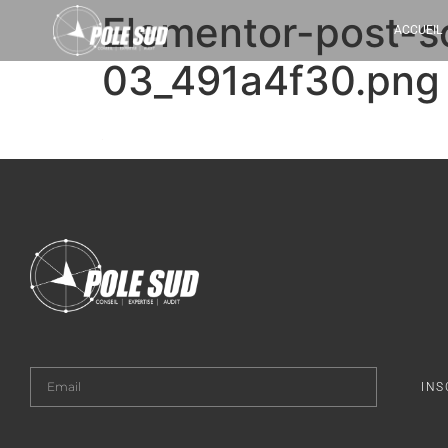
Elementor-post-
ACCUEIL
03_491a4f30.png
INS