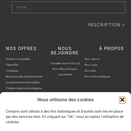
INSCRIPTION
NOS OFFRES
NOUS
À PROPOS
REJOINDRE
Gestion comptable
Nos valeurs
Travailler chez Pole Sud
Paie et RH
Nos outils
Nos offres d'emploi
Juridique
Nos sites
Candidater
Business plan & prévisionnel
Nos fiches pratiques
Investissement immobilier
Création/reprise d'entreprise
Nous utilisons des cookies
Certains sont utilisés à des fins statistiques et d'autres sont mis en place
par des services tiers. En cliquant sur "Ok", vous acceptez l'utilisation de
cookies.
POLE SUD, TOUS DROITS RÉSERVÉS © SITE WEB RÉALISÉ PAR AUSTRA