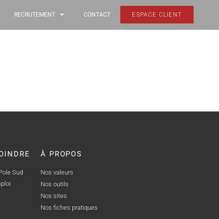
RECRUTEMENT
CONTACT
ESPACE CLIENT
OINDRE
À PROPOS
 Pole Sud
Nos valeurs
ploi
Nos outils
Nos sites
Nos fiches pratiques