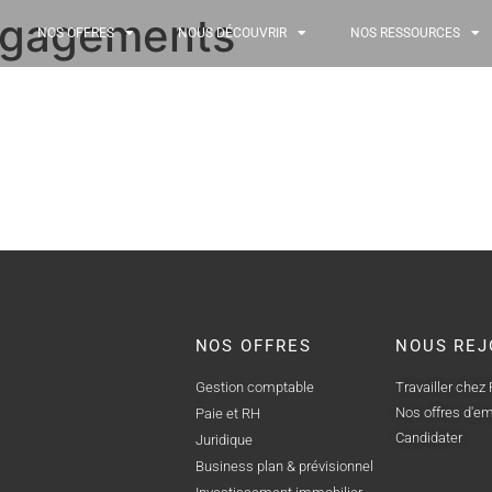
ngagements
NOS OFFRES
NOUS DÉCOUVRIR
NOS RESSOURCES
NOS OFFRES
NOUS REJ
Gestion comptable
Travailler chez
Nos offres d'em
Paie et RH
Candidater
Juridique
Business plan & prévisionnel