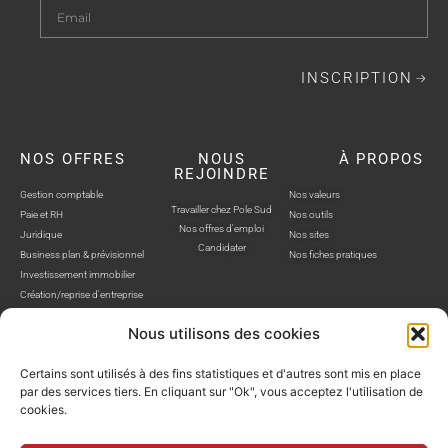
INSCRIPTION
NOS OFFRES
NOUS
À PROPOS
REJOINDRE
Gestion comptable
Nos valeurs
Travailler chez Pole Sud
Paie et RH
Nos outils
Nos offres d'emploi
Juridique
Nos sites
Candidater
Business plan & prévisionnel
Nos fiches pratiques
Investissement immobilier
Création/reprise d'entreprise
Nous utilisons des cookies
Certains sont utilisés à des fins statistiques et d'autres sont mis en place
par des services tiers. En cliquant sur "Ok", vous acceptez l'utilisation de
cookies.
POLE SUD, TOUS DROITS RÉSERVÉS © SITE WEB RÉALISÉ PAR AUSTRA
Politique de confidentialité
Mentions légales
Gestion cookies