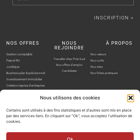
INSCRIPTION
NOS OFFRES
NOUS
À PROPOS
REJOINDRE
Gestion comptable
Nos valeurs
Travailler chez Pole Sud
Paie et RH
Nos outils
Nos offres d'emploi
Juridique
Nos sites
Candidater
Business plan & prévisionnel
Nos fiches pratiques
Investissement immobilier
Création/reprise d'entreprise
Nous utilisons des cookies
Certains sont utilisés à des fins statistiques et d'autres sont mis en place
par des services tiers. En cliquant sur "Ok", vous acceptez l'utilisation de
cookies.
POLE SUD, TOUS DROITS RÉSERVÉS © SITE WEB RÉALISÉ PAR AUSTRA
Politique de confidentialité
Mentions légales
Gestion cookies
Ok