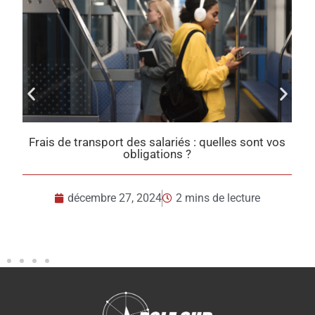
: quelles sont vos
Taxes sur l’utilisation des véhicules :
en 2025
ns de lecture
décembre 23, 2024
2 mins de