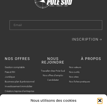
INSCRIPTION
NOS OFFRES
NOUS
À PROPOS
REJOINDRE
Gestion comptable
Nos valeurs
Travailler chez Pole Sud
Paie et RH
Nos outils
Nos offres d'emploi
Juridique
Nos sites
Candidater
Business plan & prévisionnel
Nos fiches pratiques
Investissement immobilier
Création/reprise d'entreprise
Nous utilisons des cookies