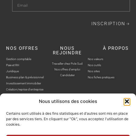
INSCRIPTION
NOS OFFRES
NOUS
À PROPOS
REJOINDRE
Gestion comptable
Nos valeurs
Travailler chez Pole Sud
Paie et RH
Nos outils
Nos offres d'emploi
Juridique
Nos sites
Candidater
Business plan & prévisionnel
Nos fiches pratiques
Investissement immobilier
Création/reprise d'entreprise
Nous utilisons des cookies
Certains sont utilisés à des fins statistiques et d'autres sont mis en place
par des services tiers. En cliquant sur "Ok", vous acceptez l'utilisation de
cookies.
POLE SUD, TOUS DROITS RÉSERVÉS © SITE WEB RÉALISÉ PAR AUSTRA
Politique de confidentialité
Mentions légales
Gestion cookies