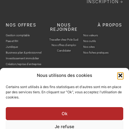
INSCRIPTION
NOS OFFRES
NOUS
À PROPOS
REJOINDRE
Gestion comptable
Nos valeurs
Travailler chez Pole Sud
Paie et RH
Nos outils
Nos offres d'emploi
Juridique
Nos sites
Candidater
Business plan & prévisionnel
Nos fiches pratiques
Investissement immobilier
Création/reprise d'entreprise
Nous utilisons des cookies
Certains sont utilisés à des fins statistiques et d'autres sont mis en place
par des services tiers. En cliquant sur "Ok", vous acceptez l'utilisation de
cookies.
POLE SUD, TOUS DROITS RÉSERVÉS © SITE WEB RÉALISÉ PAR AUSTRA
Politique de confidentialité
Mentions légales
Gestion cookies
Ok
Je refuse