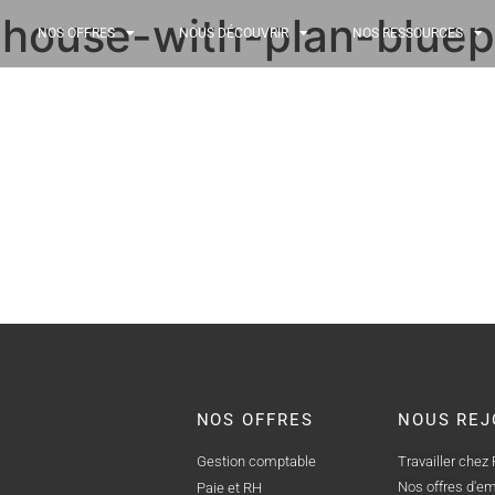
-house-with-plan-bluep
NOS OFFRES
NOUS DÉCOUVRIR
NOS RESSOURCES
NOS OFFRES
NOUS REJ
Gestion comptable
Travailler chez
Nos offres d'em
Paie et RH