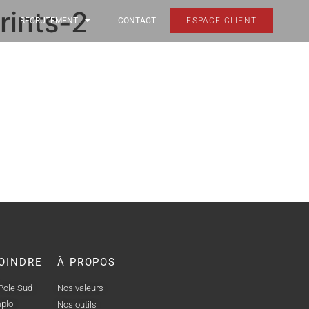
rints-2
RECRUTEMENT
CONTACT
ESPACE CLIENT
OINDRE
À PROPOS
 Pole Sud
Nos valeurs
ploi
Nos outils