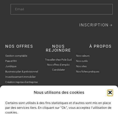
INSCRIPTION
NOS OFFRES
NOUS
À PROPOS
REJOINDRE
Gestion comptable
Nos valeurs
Travailler chez Pole Sud
Paie et RH
Nos outils
Nos offres d'emploi
Juridique
Nos sites
Candidater
Business plan & prévisionnel
Nos fiches pratiques
Investissement immobilier
Création/reprise d'entreprise
Nous utilisons des cookies
Certains sont utilisés à des fins statistiques et d'autres sont mis en place
par des services tiers. En cliquant sur "Ok", vous acceptez l'utilisation de
cookies.
POLE SUD, TOUS DROITS RÉSERVÉS © SITE WEB RÉALISÉ PAR AUSTRA