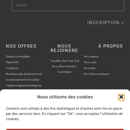
INSCRIPTION
NOS OFFRES
NOUS
À PROPOS
REJOINDRE
Gestion comptable
Nos valeurs
Travailler chez Pole Sud
Paie et RH
Nos outils
Nos offres d'emploi
Juridique
Nos sites
Candidater
Business plan & prévisionnel
Nos fiches pratiques
Investissement immobilier
Création/reprise d'entreprise
Nous utilisons des cookies
Certains sont utilisés à des fins statistiques et d'autres sont mis en place
par des services tiers. En cliquant sur "Ok", vous acceptez l'utilisation de
cookies.
POLE SUD, TOUS DROITS RÉSERVÉS © SITE WEB RÉALISÉ PAR AUSTRA
Politique de confidentialité
Mentions légales
Gestion cookies