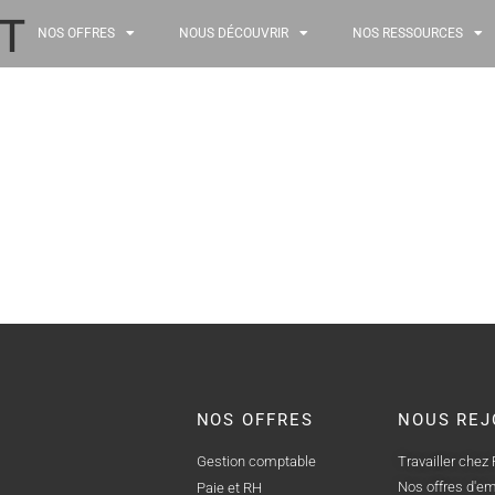
T
NOS OFFRES
NOUS DÉCOUVRIR
NOS RESSOURCES
NOS OFFRES
NOUS REJ
Gestion comptable
Travailler chez
Nos offres d'em
Paie et RH