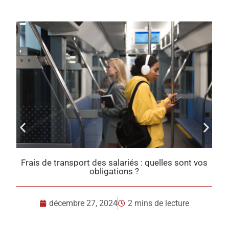
ariés : quelles sont vos
Taxes sur l’utilisation des véhic
ons ?
en 2025
2 mins de lecture
décembre 23, 2024
2 m