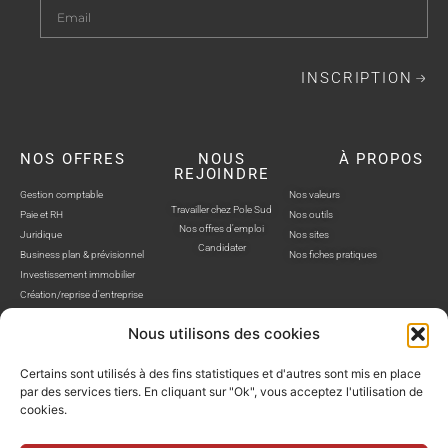
INSCRIPTION
NOS OFFRES
NOUS
À PROPOS
REJOINDRE
Gestion comptable
Nos valeurs
Travailler chez Pole Sud
Paie et RH
Nos outils
Nos offres d'emploi
Juridique
Nos sites
Candidater
Business plan & prévisionnel
Nos fiches pratiques
Investissement immobilier
Création/reprise d'entreprise
Nous utilisons des cookies
Certains sont utilisés à des fins statistiques et d'autres sont mis en place
par des services tiers. En cliquant sur "Ok", vous acceptez l'utilisation de
cookies.
POLE SUD, TOUS DROITS RÉSERVÉS © SITE WEB RÉALISÉ PAR AUSTRA
Politique de confidentialité
Mentions légales
Gestion cookies