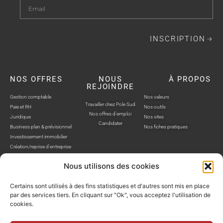
INSCRIPTION
NOS OFFRES
NOUS
À PROPOS
REJOINDRE
Gestion comptable
Nos valeurs
Travailler chez Pole Sud
Paie et RH
Nos outils
Nos offres d'emploi
Juridique
Nos sites
Candidater
Business plan & prévisionnel
Nos fiches pratiques
Investissement immobilier
Création/reprise d'entreprise
Nous utilisons des cookies
Certains sont utilisés à des fins statistiques et d'autres sont mis en place
par des services tiers. En cliquant sur "Ok", vous acceptez l'utilisation de
cookies.
POLE SUD, TOUS DROITS RÉSERVÉS © SITE WEB RÉALISÉ PAR AUSTRA
Politique de confidentialité
Mentions légales
Gestion cookies