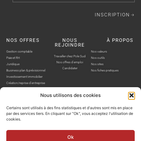
INSCRIPTION
NOS OFFRES
NOUS
À PROPOS
REJOINDRE
Gestion comptable
Nos valeurs
Travailler chez Pole Sud
Paie et RH
Nos outils
Nos offres d'emploi
Juridique
Nos sites
Candidater
Business plan & prévisionnel
Nos fiches pratiques
Investissement immobilier
Création/reprise d'entreprise
Nous utilisons des cookies
Certains sont utilisés à des fins statistiques et d'autres sont mis en place
par des services tiers. En cliquant sur "Ok", vous acceptez l'utilisation de
cookies.
POLE SUD, TOUS DROITS RÉSERVÉS © SITE WEB RÉALISÉ PAR AUSTRA
Politique de confidentialité
Mentions légales
Gestion cookies
Ok