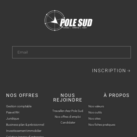
INSCRIPTION
NOS OFFRES
NOUS
À PROPOS
REJOINDRE
Gestion comptable
Nos valeurs
Travailler chez Pole Sud
Paie et RH
Nos outils
Nos offres d'emploi
Juridique
Nos sites
Candidater
Business plan & prévisionnel
Nos fiches pratiques
Investissement immobilier
Création/reprise d'entreprise