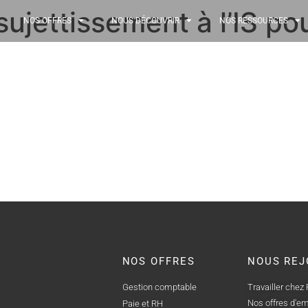
sujettissement à l’IS pou
NOS OFFRES
NOUS DÉCOUVRIR
NOS RESSOURCES
NOS OFFRES
NOUS REJ
Gestion comptable
Travailler chez
Nos offres d'em
Paie et RH