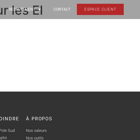
r les EI
RECRUTEMENT
CONTACT
ESPACE CLIENT
OINDRE
À PROPOS
 Pole Sud
Nos valeurs
ploi
Nos outils