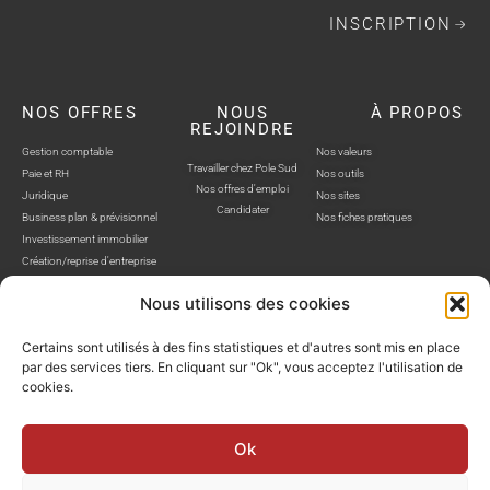
INSCRIPTION
NOS OFFRES
NOUS
À PROPOS
REJOINDRE
Gestion comptable
Nos valeurs
Travailler chez Pole Sud
Paie et RH
Nos outils
Nos offres d'emploi
Juridique
Nos sites
Candidater
Business plan & prévisionnel
Nos fiches pratiques
Investissement immobilier
Création/reprise d'entreprise
Nous utilisons des cookies
Certains sont utilisés à des fins statistiques et d'autres sont mis en place
par des services tiers. En cliquant sur "Ok", vous acceptez l'utilisation de
cookies.
POLE SUD, TOUS DROITS RÉSERVÉS © SITE WEB RÉALISÉ PAR AUSTRA
Politique de confidentialité
Mentions légales
Gestion cookies
Ok