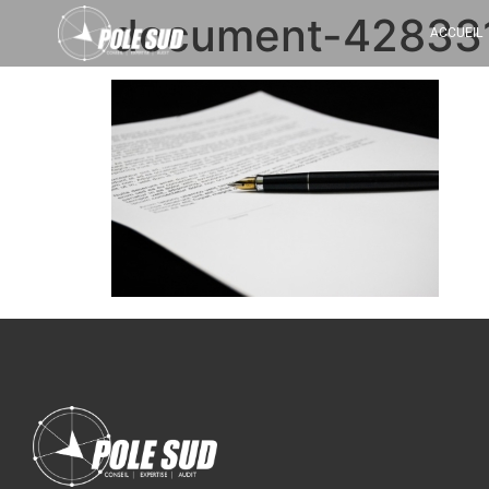
document-42833
ACCUEIL