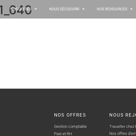
1_640
NOS OFFRES
NOUS DÉCOUVRIR
NOS RESSOURCES
NOS OFFRES
NOUS REJ
Gestion comptable
Travailler chez
Nos offres d'em
Paie et RH