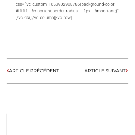
css=”.vc_custom_1653902908786{background-color:
#ffffff !important;border-radius: 1px !important;}”]
[/vc_cta][/vc_column][/vc_row]
ARTICLE PRÉCÉDENT
ARTICLE SUIVANT