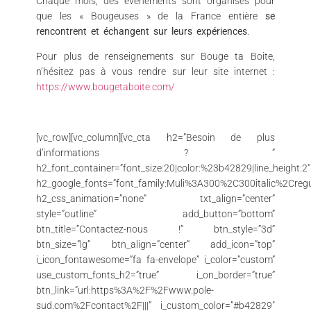
Chaque mois, des évènements sont organisés pour
que les « Bougeuses » de la France entière
se
rencontrent et échangent sur leurs expériences
.
Pour plus de renseignements sur Bouge ta Boite,
n’hésitez pas à vous rendre sur leur site internet :
https://www.bougetaboite.com/
[vc_row][vc_column][vc_cta h2=”Besoin de plus
d’informations ? ”
h2_font_container=”font_size:20|color:%23b42829|line_height:2″
h2_google_fonts=”font_family:Muli%3A300%2C300italic%2Cregul
h2_css_animation=”none” txt_align=”center”
style=”outline” add_button=”bottom”
btn_title=”Contactez-nous !” btn_style=”3d”
btn_size=”lg” btn_align=”center” add_icon=”top”
i_icon_fontawesome=”fa fa-envelope” i_color=”custom”
use_custom_fonts_h2=”true” i_on_border=”true”
btn_link=”url:https%3A%2F%2Fwww.pole-
sud.com%2Fcontact%2F|||” i_custom_color=”#b42829″