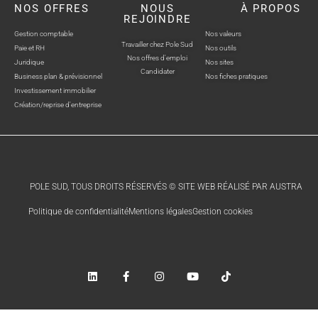
NOS OFFRES
NOUS
À PROPOS
REJOINDRE
Gestion comptable
Nos valeurs
Travailler chez Pole Sud
Paie et RH
Nos outils
Nos offres d'emploi
Juridique
Nos sites
Candidater
Business plan & prévisionnel
Nos fiches pratiques
Investissement immobilier
Création/reprise d'entreprise
POLE SUD, TOUS DROITS RÉSERVÉS © SITE WEB RÉALISÉ PAR AUSTRA
Politique de confidentialité
Mentions légales
Gestion cookies