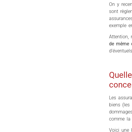
On y recen
sont règle
assurances
exemple en
Attention,
de même co
d’éventuel
Quelle
conce
Les assura
biens (les 
dommages s
comme la p
Voici une 