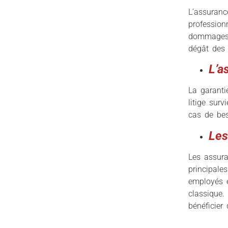
L’assuranc
profession
dommages 
dégât des 
L’a
La garanti
litige sur
cas de bes
Les
Les assura
principale
employés e
classique.
bénéficie