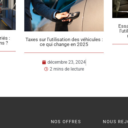
Essai professionnel : Comment
l’utiliser en toute sécurité pour
recruter efficacement ?
véhicules :
025
Pau
?
décembre 18, 2024
2 mins de lecture
24
re
NOS OFFRES
NOUS REJ