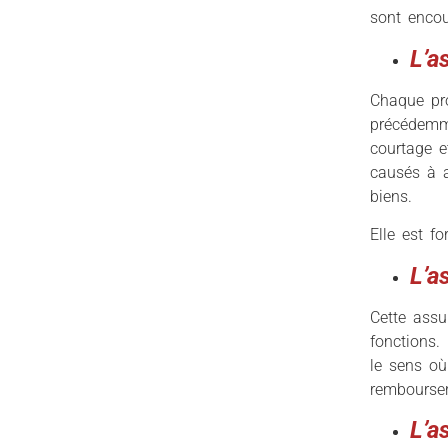
sont encou
L’a
Chaque pro
précédemme
courtage e
causés à a
biens.
Elle est f
L’a
Cette assu
fonctions. 
le sens où
rembourser 
L’a