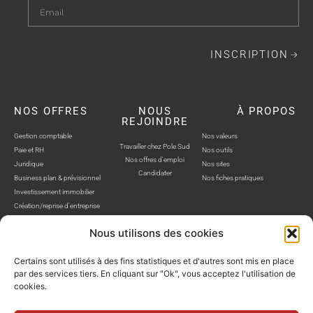
INSCRIPTION
NOS OFFRES
NOUS
À PROPOS
REJOINDRE
Gestion comptable
Nos valeurs
Travailler chez Pole Sud
Paie et RH
Nos outils
Nos offres d'emploi
Juridique
Nos sites
Candidater
Business plan & prévisionnel
Nos fiches pratiques
Investissement immobilier
Création/reprise d'entreprise
Nous utilisons des cookies
Certains sont utilisés à des fins statistiques et d'autres sont mis en place
par des services tiers. En cliquant sur "Ok", vous acceptez l'utilisation de
cookies.
POLE SUD, TOUS DROITS RÉSERVÉS © SITE WEB RÉALISÉ PAR AUSTRA
Politique de confidentialité
Mentions légales
Gestion cookies