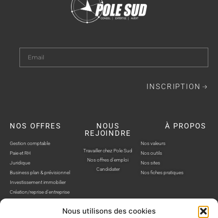
INSCRIPTION
NOS OFFRES
NOUS
À PROPOS
REJOINDRE
Gestion comptable
Nos valeurs
Travailler chez Pole Sud
Paie et RH
Nos outils
Nos offres d'emploi
Juridique
Nos sites
Candidater
Business plan & prévisionnel
Nos fiches pratiques
Investissement immobilier
Création/reprise d'entreprise
Nous utilisons des cookies