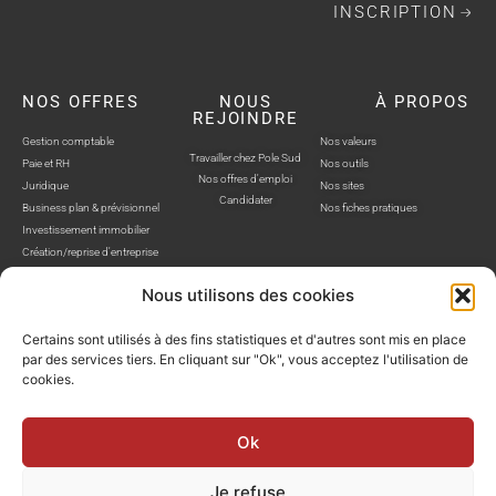
INSCRIPTION
NOS OFFRES
NOUS
À PROPOS
REJOINDRE
Gestion comptable
Nos valeurs
Travailler chez Pole Sud
Paie et RH
Nos outils
Nos offres d'emploi
Juridique
Nos sites
Candidater
Business plan & prévisionnel
Nos fiches pratiques
Investissement immobilier
Création/reprise d'entreprise
Nous utilisons des cookies
Certains sont utilisés à des fins statistiques et d'autres sont mis en place
par des services tiers. En cliquant sur "Ok", vous acceptez l'utilisation de
cookies.
POLE SUD, TOUS DROITS RÉSERVÉS © SITE WEB RÉALISÉ PAR AUSTRA
Politique de confidentialité
Mentions légales
Gestion cookies
Ok
Je refuse