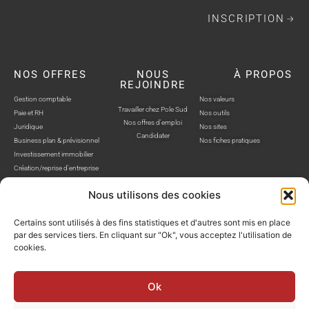
INSCRIPTION
NOS OFFRES
NOUS
À PROPOS
REJOINDRE
Gestion comptable
Nos valeurs
Travailler chez Pole Sud
Paie et RH
Nos outils
Nos offres d'emploi
Juridique
Nos sites
Candidater
Business plan & prévisionnel
Nos fiches pratiques
Investissement immobilier
Création/reprise d'entreprise
Nous utilisons des cookies
Certains sont utilisés à des fins statistiques et d'autres sont mis en place
par des services tiers. En cliquant sur "Ok", vous acceptez l'utilisation de
cookies.
POLE SUD, TOUS DROITS RÉSERVÉS © SITE WEB RÉALISÉ PAR AUSTRA
Politique de confidentialité
Mentions légales
Gestion cookies
Ok