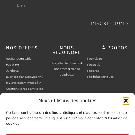
INSCRIPTION
NOS OFFRES
NOUS
À PROPOS
REJOINDRE
Gestion comptable
Nos valeurs
Travailler chez Pole Sud
Paie et RH
Nos outils
Nos offres d'emploi
Juridique
Nos sites
Candidater
Business plan & prévisionnel
Nos fiches pratiques
Investissement immobilier
Création/reprise d'entreprise
Nous utilisons des cookies
Certains sont utilisés à des fins statistiques et d'autres sont mis en place
par des services tiers. En cliquant sur "Ok", vous acceptez l'utilisation de
cookies.
POLE SUD, TOUS DROITS RÉSERVÉS © SITE WEB RÉALISÉ PAR AUSTRA
Politique de confidentialité
Mentions légales
Gestion cookies