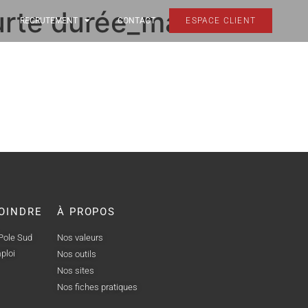
urte durée_mai
RECRUTEMENT
CONTACT
ESPACE CLIENT
OINDRE
À PROPOS
 Pole Sud
Nos valeurs
ploi
Nos outils
Nos sites
Nos fiches pratiques