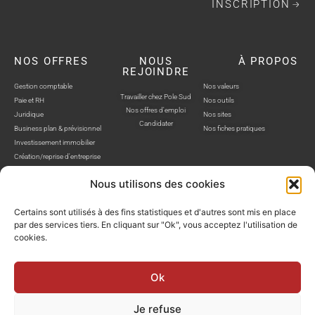
INSCRIPTION
NOS OFFRES
NOUS
À PROPOS
REJOINDRE
Gestion comptable
Nos valeurs
Travailler chez Pole Sud
Paie et RH
Nos outils
Nos offres d'emploi
Juridique
Nos sites
Candidater
Business plan & prévisionnel
Nos fiches pratiques
Investissement immobilier
Création/reprise d'entreprise
Nous utilisons des cookies
Certains sont utilisés à des fins statistiques et d'autres sont mis en place
par des services tiers. En cliquant sur "Ok", vous acceptez l'utilisation de
cookies.
POLE SUD, TOUS DROITS RÉSERVÉS © SITE WEB RÉALISÉ PAR AUSTRA
Politique de confidentialité
Mentions légales
Gestion cookies
Ok
Je refuse