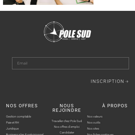
INSCRIPTION
NOS OFFRES
NOUS
À PROPOS
REJOINDRE
Gestion comptable
Nos valeurs
Travailler chez Pole Sud
Paie et RH
Nos outils
Nos offres d'emploi
Juridique
Nos sites
Candidater
Business plan & prévisionnel
Nos fiches pratiques