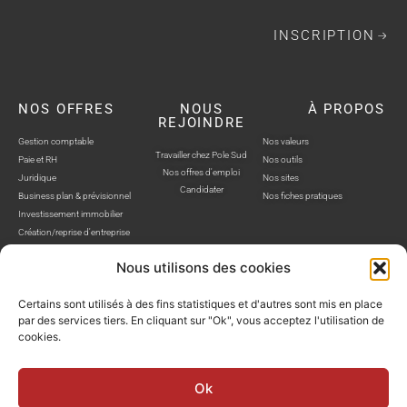
INSCRIPTION
NOS OFFRES
NOUS
À PROPOS
REJOINDRE
Gestion comptable
Nos valeurs
Travailler chez Pole Sud
Paie et RH
Nos outils
Nos offres d'emploi
Juridique
Nos sites
Candidater
Business plan & prévisionnel
Nos fiches pratiques
Investissement immobilier
Création/reprise d'entreprise
Nous utilisons des cookies
Certains sont utilisés à des fins statistiques et d'autres sont mis en place
par des services tiers. En cliquant sur "Ok", vous acceptez l'utilisation de
cookies.
POLE SUD, TOUS DROITS RÉSERVÉS © SITE WEB RÉALISÉ PAR AUSTRA
Politique de confidentialité
Mentions légales
Gestion cookies
Ok