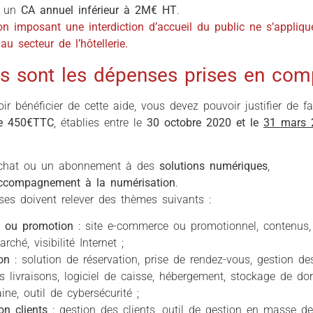
r un
CA annuel inférieur à 2M€ HT
.
on imposant une interdiction d’accueil du public ne s’applique
au secteur de l’hôtellerie.
es sont les dépenses prises en com
ir bénéficier de cette aide, vous devez pouvoir justifier de f
e 450€TTC
, établies entre le
30 octobre 2020 et le
31 mars 
chat ou un abonnement à des
solutions numériques
,
ccompagnement à la numérisation
.
es doivent relever des thèmes suivants :
e ou promotion
: site e-commerce ou promotionnel, contenus, 
ché, visibilité Internet ;
on
: solution de réservation, prise de rendez-vous, gestion 
s livraisons, logiciel de caisse, hébergement, stockage de d
ne, outil de cybersécurité ;
ion clients
: gestion des clients, outil de gestion en masse des