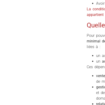
Avoi
La conditi
appartient 
Quell
Pour pouvo
minimal d
liées à :
un a
un
a
Ces dépens
vent
de mar
gesti
et de
domai
relat