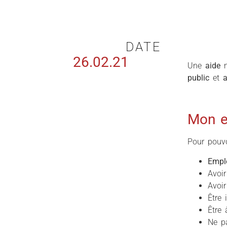
DATE
26.02.21
Une
aide
m
public
et
Mon en
Pour pouvoi
Empl
Avoi
Avoir
Être 
Être 
Ne pa