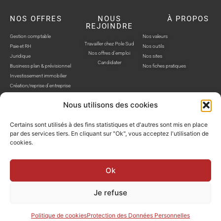
NOS OFFRES
NOUS
À PROPOS
REJOINDRE
Gestion comptable
Nos valeurs
Travailler chez Pole Sud
Paie et RH
Nos outils
Nos offres d'emploi
Juridique
Nos sites
Candidater
Business plan & prévisionnel
Nos fiches pratiques
Investissement immobilier
Création/reprise d'entreprise
Nous utilisons des cookies
Certains sont utilisés à des fins statistiques et d'autres sont mis en place
par des services tiers. En cliquant sur "Ok", vous acceptez l'utilisation de
cookies.
POLE SUD, TOUS DROITS RÉSERVÉS © SITE WEB RÉALISÉ PAR AUSTRA
Politique de confidentialité
Mentions légales
Gestion cookies
Ok
Je refuse
Politique de cookies
Protection des Données Personnelles