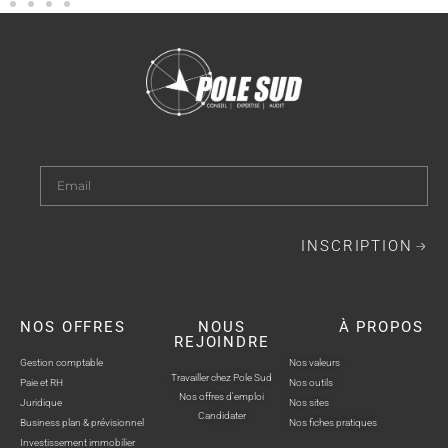
INSCRIPTION
NOS OFFRES
NOUS
À PROPOS
REJOINDRE
Gestion comptable
Nos valeurs
Travailler chez Pole Sud
Paie et RH
Nos outils
Nos offres d'emploi
Juridique
Nos sites
Candidater
Business plan & prévisionnel
Nos fiches pratiques
Investissement immobilier