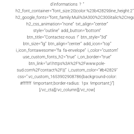
d’informations ? ”
h2_font_container=”font_size:20|color:%23b42829|line_height:2″
h2_google_fonts=”font_family:Muli%3A300%2C300italic%2Cregul
h2_css_animation=”none” txt_align=”center”
style=”outline” add_button=”bottom”
btn_title=”Contactez-nous !” btn_style=”3d”
btn_size=”lg” btn_align=”center” add_icon=”top”
i_icon_fontawesome=”fa fa-envelope” i_color=”custom”
use_custom_fonts_h2=”true” i_on_border=”true”
btn_link=”url:https%3A%2F%2Fwww.pole-
sud.com%2Fcontact%2F|||” i_custom_color=”#b42829″
css=”.vc_custom_1653902908786{background-color:
#ffffff !important;border-radius: 1px !important;}”]
[/vc_cta][/vc_column][/vc_row]