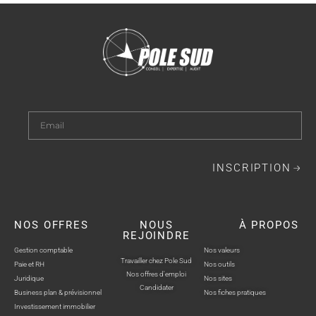
INSCRIPTION
NOS OFFRES
NOUS
À PROPOS
REJOINDRE
Gestion comptable
Nos valeurs
Travailler chez Pole Sud
Paie et RH
Nos outils
Nos offres d'emploi
Juridique
Nos sites
Candidater
Business plan & prévisionnel
Nos fiches pratiques
Investissement immobilier