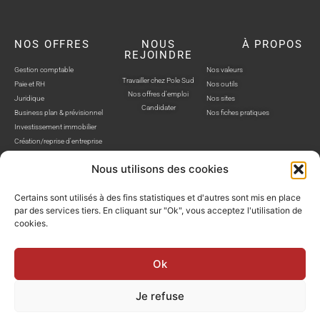
NOS OFFRES
NOUS
À PROPOS
REJOINDRE
Gestion comptable
Nos valeurs
Travailler chez Pole Sud
Paie et RH
Nos outils
Nos offres d'emploi
Juridique
Nos sites
Candidater
Business plan & prévisionnel
Nos fiches pratiques
Investissement immobilier
Création/reprise d'entreprise
Nous utilisons des cookies
Certains sont utilisés à des fins statistiques et d'autres sont mis en place
par des services tiers. En cliquant sur "Ok", vous acceptez l'utilisation de
cookies.
POLE SUD, TOUS DROITS RÉSERVÉS © SITE WEB RÉALISÉ PAR AUSTRA
Politique de confidentialité
Mentions légales
Gestion cookies
Ok
Je refuse