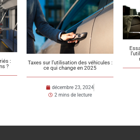
Essai professionnel : Comment
l’utiliser en toute sécurité pour
recruter efficacement ?
hicules :
25
Pause
? C
décembre 18, 2024
2 mins de lecture
4