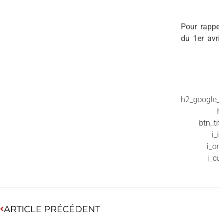
Pour rappe
du 1er avr
h2_google_
btn_t
i
i_o
i_c
ARTICLE PRÉCÉDENT