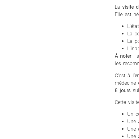
La
visite 
Elle est né
L’éta
La co
La po
L’ina
À noter
: s
les recomm
C’est à
l’
médecine d
8 jours
sui
Cette visit
Un c
Une 
Une a
Une 