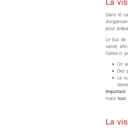
La vis
Dans le ca
d’organise
pour prépa
Le but de
santé, afi
Celles-ci p
Un a
Des p
Le su
réori
Important
:
mais
tout s
La vis