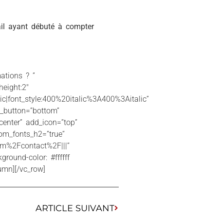
vail ayant débuté à compter
ations ? ”
height:2″
c|font_style:400%20italic%3A400%3Aitalic”
d_button=”bottom”
”center” add_icon=”top”
om_fonts_h2=”true”
om%2Fcontact%2F|||”
ound-color: #ffffff
lumn][/vc_row]
ARTICLE SUIVANT