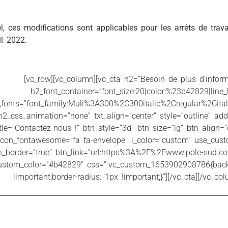
l, ces modifications sont applicables pour les arrêts de tra
il 2022.
[vc_row][vc_column][vc_cta h2=”Besoin de plus d’inform
h2_font_container=”font_size:20|color:%23b42829|line_
fonts=”font_family:Muli%3A300%2C300italic%2Cregular%2Citali
h2_css_animation=”none” txt_align=”center” style=”outline” ad
itle=”Contactez-nous !” btn_style=”3d” btn_size=”lg” btn_align=
_icon_fontawesome=”fa fa-envelope” i_color=”custom” use_cust
n_border=”true” btn_link=”url:https%3A%2F%2Fwww.pole-sud.c
ustom_color=”#b42829″ css=”.vc_custom_1653902908786{backgr
!important;border-radius: 1px !important;}”][/vc_cta][/vc_co