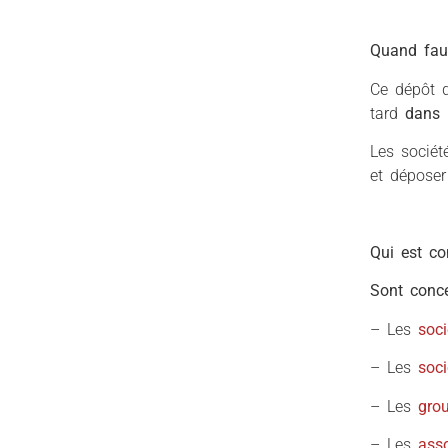
Quand faut-
Ce dépôt d
tard
dans 
Les socié
et dépose
Qui est c
Sont conce
– Les
soc
– Les
soci
– Les
gro
– Les
asso