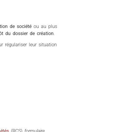
ion de société
ou au plus
ôt du dossier de création
.
 régulariser leur situation
étés
(RCS)
formulaire