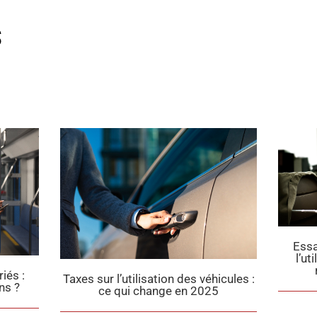
S
Essai professionnel : Comment
l’utiliser en toute sécurité pour
recruter efficacement ?
es véhicules :
n 2025
P
décembre 18, 2024