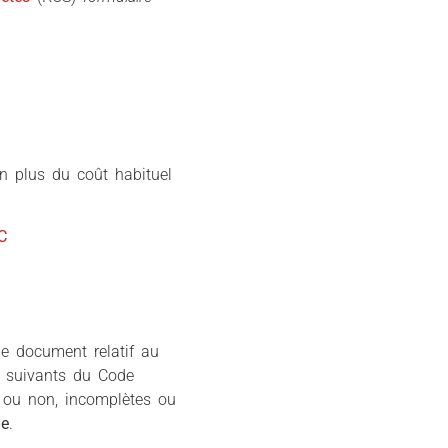
 plus du coût habituel
C
e document relatif au
et suivants du Code
t ou non, incomplètes ou
de
.