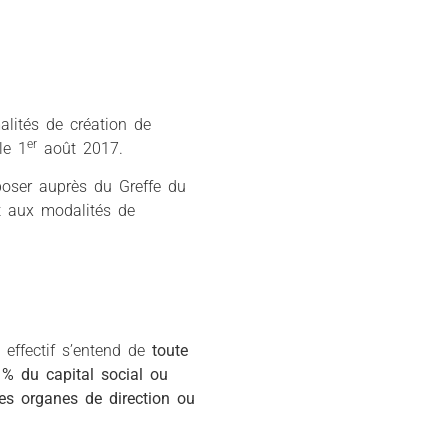
alités de création de
er
le 1
août 2017.
poser auprès du Greffe du
t aux modalités de
e effectif s’entend de
toute
% du capital social ou
les organes de direction ou