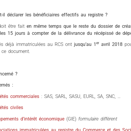
il déclarer les bénéficiaires effectifs au registre ?
oit être fait
en même temps que le reste du dossier de créat
les 15 jours à compter de la délivrance du récépissé de dép
er
tés déjà immatriculées au RCS ont
jusqu’au 1
avril 2018
pour
r ce document.
oncerné ?
rnés :
iétés commerciales
: SAS, SARL, SASU, EURL, SA, SNC, …
étés civiles
upements d’intérêt économique
(GIE)
formulaire différent
ciations immatriculées au registre du Commerce et des Soci