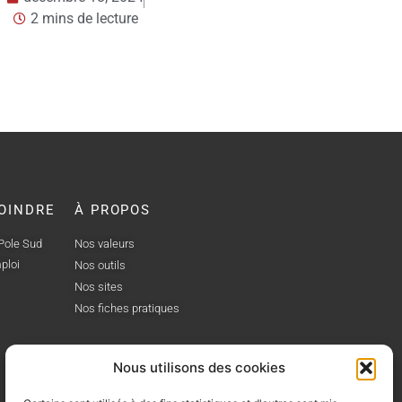
savoir !
décembre 
2 mins de
décembre 16, 2024
2 mins de lecture
OINDRE
À PROPOS
 Pole Sud
Nos valeurs
ploi
Nos outils
Nos sites
Nos fiches pratiques
Nous utilisons des cookies