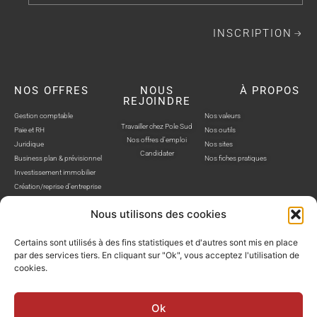
INSCRIPTION
NOS OFFRES
NOUS
À PROPOS
REJOINDRE
Gestion comptable
Nos valeurs
Travailler chez Pole Sud
Paie et RH
Nos outils
Nos offres d'emploi
Juridique
Nos sites
Candidater
Business plan & prévisionnel
Nos fiches pratiques
Investissement immobilier
Création/reprise d'entreprise
Nous utilisons des cookies
Certains sont utilisés à des fins statistiques et d'autres sont mis en place
par des services tiers. En cliquant sur "Ok", vous acceptez l'utilisation de
cookies.
POLE SUD, TOUS DROITS RÉSERVÉS © SITE WEB RÉALISÉ PAR AUSTRA
Politique de confidentialité
Mentions légales
Gestion cookies
Ok