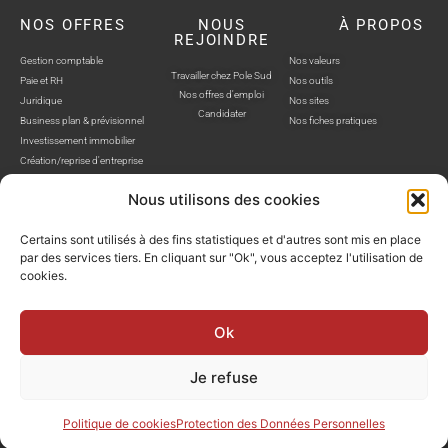
NOS OFFRES
NOUS
À PROPOS
REJOINDRE
Gestion comptable
Nos valeurs
Travailler chez Pole Sud
Paie et RH
Nos outils
Nos offres d'emploi
Juridique
Nos sites
Candidater
Business plan & prévisionnel
Nos fiches pratiques
Investissement immobilier
Création/reprise d'entreprise
Nous utilisons des cookies
Certains sont utilisés à des fins statistiques et d'autres sont mis en place
par des services tiers. En cliquant sur "Ok", vous acceptez l'utilisation de
cookies.
POLE SUD, TOUS DROITS RÉSERVÉS © SITE WEB RÉALISÉ PAR AUSTRA
Politique de confidentialité
Mentions légales
Gestion cookies
Ok
Je refuse
Politique de cookies
Protection des Données Personnelles