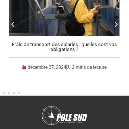
ariés : quelles sont vos
Taxes sur l’utilisation des véhic
ons ?
en 2025
2 mins de lecture
décembre 23, 2024
2 m