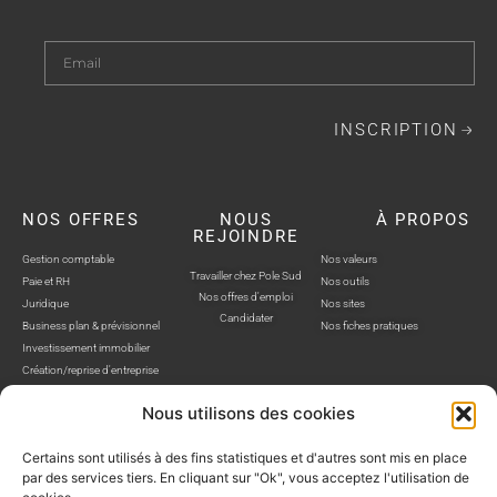
INSCRIPTION
NOS OFFRES
NOUS
À PROPOS
REJOINDRE
Gestion comptable
Nos valeurs
Travailler chez Pole Sud
Paie et RH
Nos outils
Nos offres d'emploi
Juridique
Nos sites
Candidater
Business plan & prévisionnel
Nos fiches pratiques
Investissement immobilier
Création/reprise d'entreprise
Nous utilisons des cookies
Certains sont utilisés à des fins statistiques et d'autres sont mis en place
par des services tiers. En cliquant sur "Ok", vous acceptez l'utilisation de