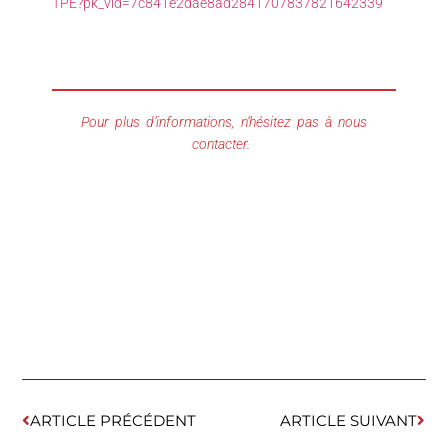
TPE?pk_vid=7c841e2dae8ad2841707837821642339
Pour plus d’informations, n’hésitez pas à nous
contacter.
ARTICLE PRÉCÉDENT
ARTICLE SUIVANT