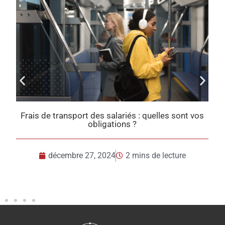
des salariés : quelles sont vos
Taxes sur l’utilisation d
bligations ?
en
, 2024
2 mins de lecture
décembre 23, 20