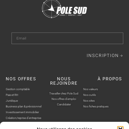
INSCRIPTION
NOS OFFRES
NOUS
À PROPOS
REJOINDRE
Gestion comptable
Nos valeurs
Travailler chez Pole Sud
Paie et RH
Nos outils
Nos offres d'emploi
Juridique
Nos sites
Candidater
Business plan & prévisionnel
Nos fiches pratiques
Investissement immobilier
Création/reprise d'entreprise